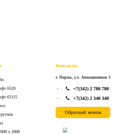
а
Контакты
г. Пермь, ул. Авиационная 3
3n
ифт 6520
•
+7(342) 2 780 780
ифт 65115
•
+7(342) 2 340 340
воз
Обратный звонок
грузчик
ал
Max
2000 x 2000