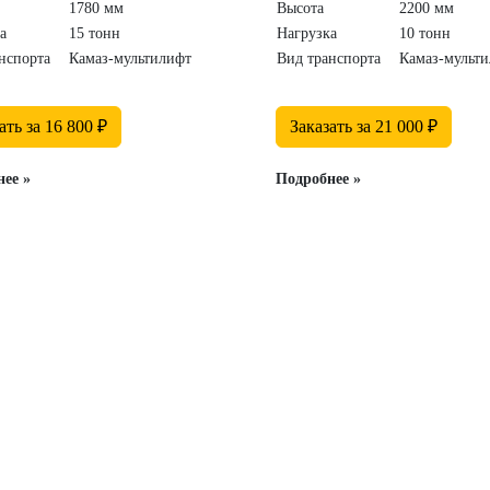
1780 мм
Высота
2200 мм
а
15 тонн
Нагрузка
10 тонн
нспорта
Камаз-мультилифт
Вид транспорта
Камаз-мульт
ать за 16 800 ₽
Заказать за 21 000 ₽
ее »
Подробнее »