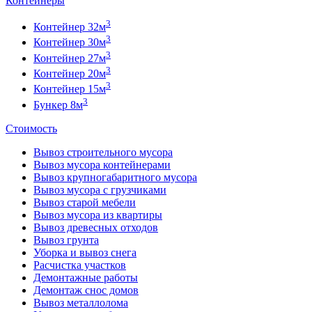
Контейнеры
3
Контейнер 32м
3
Контейнер 30м
3
Контейнер 27м
3
Контейнер 20м
3
Контейнер 15м
3
Бункер 8м
Стоимость
Вывоз строительного мусора
Вывоз мусора контейнерами
Вывоз крупногабаритного мусора
Вывоз мусора с грузчиками
Вывоз старой мебели
Вывоз мусора из квартиры
Вывоз древесных отходов
Вывоз грунта
Уборка и вывоз снега
Расчистка участков
Демонтажные работы
Демонтаж снос домов
Вывоз металлолома