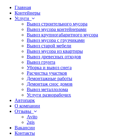
Главная
Контейнеры
Услуги
Вывоз строительного мусора
Вывоз мусора контейнерами
Вывоз крупногабаритного мусора
Вывоз мусора с грузчиками
Вывоз старой мебели
Вывоз мусора из квартиры
Вывоз древесных отходов
Вывоз грунта
Уборка и вывоз снега
Расчистка участков
Демонтажные работы
Демонтаж снос домов
Вывоз металлолома
Услуги разнорабочих
Автопарк
О компании
Отзывы
Avito
2gis
Вакансии
Контакты