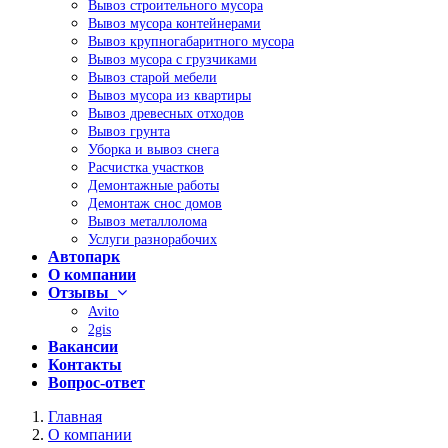
Вывоз строительного мусора
Вывоз мусора контейнерами
Вывоз крупногабаритного мусора
Вывоз мусора с грузчиками
Вывоз старой мебели
Вывоз мусора из квартиры
Вывоз древесных отходов
Вывоз грунта
Уборка и вывоз снега
Расчистка участков
Демонтажные работы
Демонтаж снос домов
Вывоз металлолома
Услуги разнорабочих
Автопарк
О компании
Отзывы
Avito
2gis
Вакансии
Контакты
Вопрос-ответ
Главная
О компании