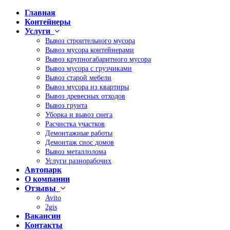
Главная
Контейнеры
Услуги
Вывоз строительного мусора
Вывоз мусора контейнерами
Вывоз крупногабаритного мусора
Вывоз мусора с грузчиками
Вывоз старой мебели
Вывоз мусора из квартиры
Вывоз древесных отходов
Вывоз грунта
Уборка и вывоз снега
Расчистка участков
Демонтажные работы
Демонтаж снос домов
Вывоз металлолома
Услуги разнорабочих
Автопарк
О компании
Отзывы
Avito
2gis
Вакансии
Контакты