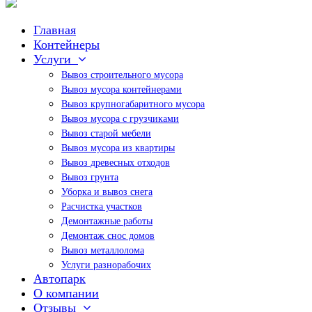
Главная
Контейнеры
Услуги
Вывоз строительного мусора
Вывоз мусора контейнерами
Вывоз крупногабаритного мусора
Вывоз мусора с грузчиками
Вывоз старой мебели
Вывоз мусора из квартиры
Вывоз древесных отходов
Вывоз грунта
Уборка и вывоз снега
Расчистка участков
Демонтажные работы
Демонтаж снос домов
Вывоз металлолома
Услуги разнорабочих
Автопарк
О компании
Отзывы