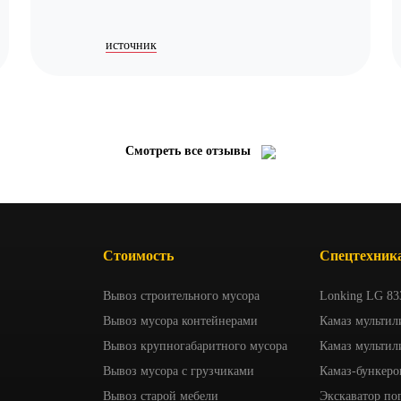
источник
Смотреть все отзывы
Стоимость
Спецтехник
Вывоз строительного мусора
Lonking LG 83
Вывоз мусора контейнерами
Камаз мультил
Вывоз крупногабаритного мусора
Камаз мультил
Вывоз мусора с грузчиками
Камаз-бункеро
Вывоз старой мебели
Экскаватор по