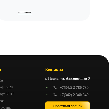
источник
а
Контакты
г. Пермь, ул. Авиационная 3
3n
ифт 6520
•
+7(342) 2 780 780
ифт 65115
•
+7(342) 2 340 340
воз
Обратный звонок
грузчик