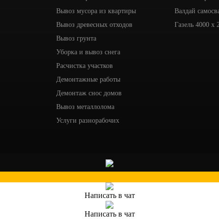
Вывоз мусора из квартиры
Валдай самосв
Вывоз древесных отходов
Газель 4000 x 
Вывоз грунта
Уборка и вывоз снега
Расчистка участков
Демонтажные работы
Демонтаж снос домов
Вывоз металлолома
Услуги разнорабочих
Написать в чат
Написать в чат